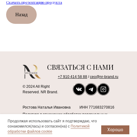
Скачать презентацию продукта
Назад
СВЯЗАТЬСЯ С НАМИ
+7 910 414 58 88
/
ceo@nr-brand.ru
© 2024 All Right
Reserved. NR Brand.
Ростова Наталья Ивановна
ИНН 771683270816
Политика в отношении обработки персональных
данных
Продолжая использовать сайт я подтверждаю, что
ознакомился(лась) и согласен(на) с
Политикой
Хорошо
обработки файлов cookie