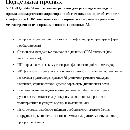
Поддержка продаж
NR Call Quality AI — это готовое решение для руководителя отдела
продаж, коммерческого директора и собственника, которое объединяет
телефонию и CRM, позволяет анализировать качество совершаемых
менеджерами отдела продаж звоноков с помощью AI.
Забираем по расписанию звонки из телефонии, транскрибируем (при
необходимости)
Связываем метаданные звонков и с данными CRM системы (при
необходимости);
ИИ определяет по какому сценарию фактически работал менеджер;
ИИ формирует: процент следования скрипту, итоговый балл, замечания
по качеству разговора, краткое AI-резюме и речевые маркеры —
например, сорные слова и другие параметры дисциплины речи
Все результаты попадают в единую Google Таблицу, в которой
руководитель может сразу открыть запись звонка, прочитать
транскрипцию и увидеть оценку и замечания ИИ.
На отдельном дашборде таблицы отображаются средние баллы
сотрудников, количество звонков, суммарная длительность на линии,
прогресс команды.